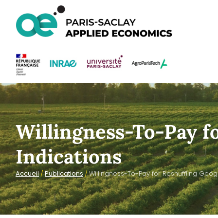
Willingness-To-Pay f
Indications
Accueil
/
Publications
/
Willingness-To-Pay for Reshuffling Geog