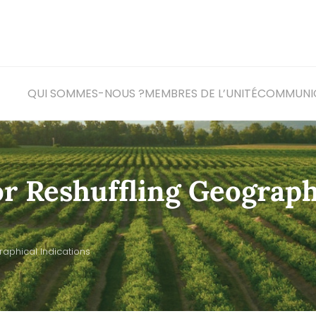
QUI SOMMES-NOUS ?
MEMBRES DE L’UNITÉ
COM
MUNI
or Reshuffling Geograph
raphical Indications