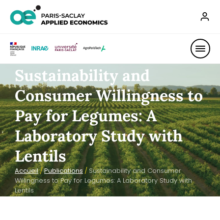
Sustainability and
Consumer Willingness to
Pay for Legumes: A
Laboratory Study with
Lentils
Accueil
/
Publications
/
Sustainability and Consumer
Willingness to Pay for Legumes: A Laboratory Study with
Lentils