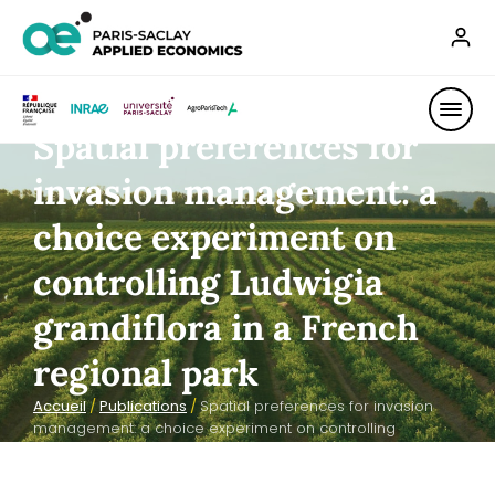
Spatial preferences for
invasion management: a
choice experiment on
controlling Ludwigia
grandiflora in a French
regional park
Accueil
/
Publications
/
Spatial preferences for invasion
management: a choice experiment on controlling
Ludwigia grandiflora in a French regional park