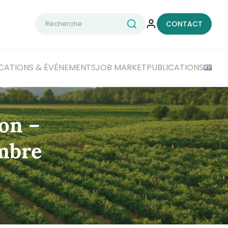
Rechercher :
CONTACT
CATIONS
& ÉVÉNEMENTS
JOB MARKET
PUBLICATIONS
ion –
mbre