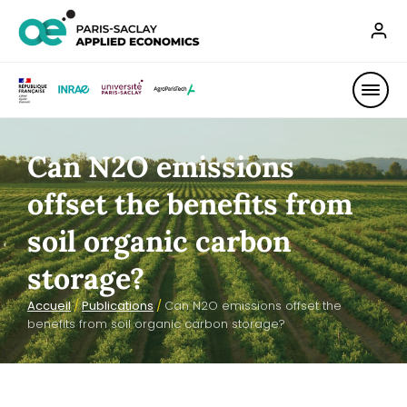
Can N2O emissions
offset the benefits from
soil organic carbon
storage?
Accueil
/
Publications
/
Can N2O emissions offset the
benefits from soil organic carbon storage?