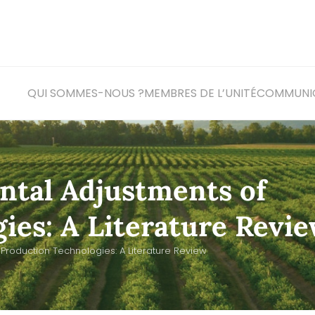
QUI SOMMES-NOUS ?
MEMBRES DE L’UNITÉ
COM
MUNI
ntal Adjustments of
ies: A Literature Revi
Production Technologies: A Literature Review