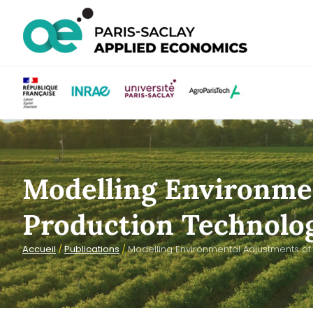
Modelling Environme
Production Technolog
Accueil
/
Publications
/
Modelling Environmental Adjustments of 